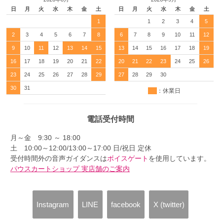
日
月
火
水
木
金
土
日
月
火
水
木
金
土
1
1
2
3
4
5
2
3
4
5
6
7
8
6
7
8
9
10
11
12
9
10
11
12
13
14
15
13
14
15
16
17
18
19
16
17
18
19
20
21
22
20
21
22
23
24
25
26
23
24
25
26
27
28
29
27
28
29
30
30
31
：休業日
電話受付時間
月～金 9:30 ～ 18:00
土 10:00～12:00/13:00～17:00 日/祝日 定休
受付時間外の音声ガイダンスは
ボイスゲート
を使用しています。
パウスカートショップ 実店舗のご案内
Instagram
LINE
facebook
X (twitter)