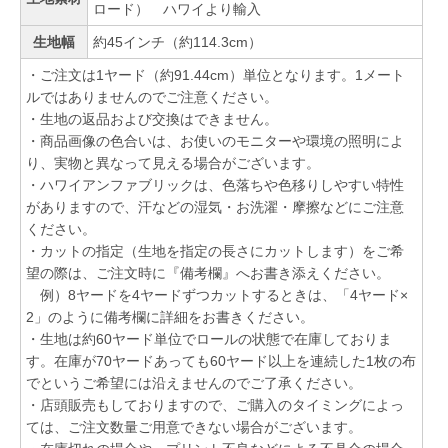
ロード） ハワイより輸入
生地幅
約45インチ（約114.3cm）
・ご注文は1ヤード（約91.44cm）単位となります。1メート
ルではありませんのでご注意ください。
・生地の返品および交換はできません。
・商品画像の色合いは、お使いのモニターや環境の照明によ
り、実物と異なって見える場合がございます。
・ハワイアンファブリックは、色落ちや色移りしやすい特性
がありますので、汗などの湿気・お洗濯・摩擦などにご注意
ください。
・カットの指定（生地を指定の長さにカットします）をご希
望の際は、ご注文時に『備考欄』へお書き添えください。
例）8ヤードを4ヤードずつカットするときは、「4ヤード×
2」のように備考欄に詳細をお書きください。
・生地は約60ヤード単位でロールの状態で在庫しておりま
す。在庫が70ヤードあっても60ヤード以上を連続した1枚の布
でというご希望には沿えませんのでご了承ください。
・店頭販売もしておりますので、ご購入のタイミングによっ
ては、ご注文数量ご用意できない場合がございます。