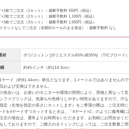
ド×1枚でご注文（1カット）：
裁断手数料 550円（税込）
ド×2枚でご注文（2カット）：
裁断手数料 1,100円（税込）
ド×3枚でご注文（3カット）：
裁断手数料 1,650円（税込）
ードカットなしでご注文（未開封ロールのまま発送）：
裁断手数料 なし
素材
ポリ/コットン [ポリエステル65% 綿35%] （T/Cブロード
地幅
約45インチ（約114.3cm）
1ヤード（約91.44cm）単位となります。1メートルではありませんの
品および交換はできません。
の色合いは、お使いのモニターや環境の照明により、実物と異なって見
ンファブリックは、色落ちや色移りしやすい特性がありますので、汗な
指定（生地を指定の長さにカットします）をご希望の際は、ご注文時に
ドを4ヤードずつカットするときは、「4ヤード×2」のように備考欄に
注文の場合は、通常よりお時間をいただきます。お気軽にお問合せくだ
もしておりますので、ご購入のタイミングによっては、ご注文数量ご用