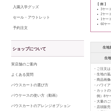
【 例 】
入園入学グッズ
3ヤー
2ヤー
セール・アウトレット
1ヤー
60ヤ
予約注文
生地
ショップについて
生
実店舗のご案内
・ご注文は
・生地の返
よくある質問
・商品画像
パウスカートの選び方
・ハワイア
・カットの
パウケースの使い方（動画）
例）8ヤー
・大量のご
パウスカートのアレンジオプション
・店頭販売