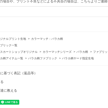
の場合や、プリント不良などによる不具合の場合は、こちらよりご連絡
ジナルプリント生地
>
カラーマッチ：パラカ柄
ブリック一覧
スカートショップオリジナル
>
カラーマッチシリーズ
>
パラカ柄
>
ファブリック
カ柄アイテム一覧
>
パラカ柄ファブリック
>
パラカ柄ヤード指定生地
法に基づく表記（返品等）
ける
友達に教える