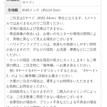
ロード）
生地幅
約45インチ（約114.3cm）
・ご注文は1ヤード（約91.44cm）単位となります。1メート
ルではありませんのでご注意ください。
・生地の返品および交換はできません。
・商品画像の色合いは、お使いのモニターや環境の照明によ
り、実物と異なって見える場合がございます。
・ハワイアンファブリックは、色落ちや色移りしやすい特性
がありますので、汗などの湿気・お洗濯・摩擦などにご注意
ください。
・カットの指定（生地を指定の長さにカットします）をご希
望の際は、ご注文時に『備考欄』へお書き添えください。
例）8ヤードを4ヤードずつカットするときは、「4ヤード×
2」のように備考欄に詳細をお書きください。
・大量のご注文の場合は、通常よりお時間をいただきます。
お気軽にお問合せください。
・店頭販売もしておりますので、ご購入のタイミングによっ
ては、ご注文数量ご用意できない場合がございます。
・在庫切れの場合や、プリント不良などによる不具合の場合