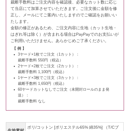
裁断手数料はご注文内容を確認後、必要なカット数に応じ
て当店にて加算させていただきます。
ご注文後に金額を修
正し、メールにてご案内いたしますのでご確認をお願いい
たします。
金額の修正があるため、ご注文内容に生地（カット生地・
はぎれ等は除く）が含まれる場合はPayPayでのお支払いが
ご利用いただけません。
あらかじめご了承ください。
【 例 】
3ヤード×1枚でご注文（1カット）：
裁断手数料 550円（税込）
2ヤード×2枚でご注文（2カット）：
裁断手数料 1,100円（税込）
1ヤード×3枚でご注文（3カット）：
裁断手数料 1,650円（税込）
60ヤードカットなしでご注文（未開封ロールのまま発
送）：
裁断手数料 なし
ポリ/コットン [ポリエステル65% 綿35%] （T/Cブ
生地素材