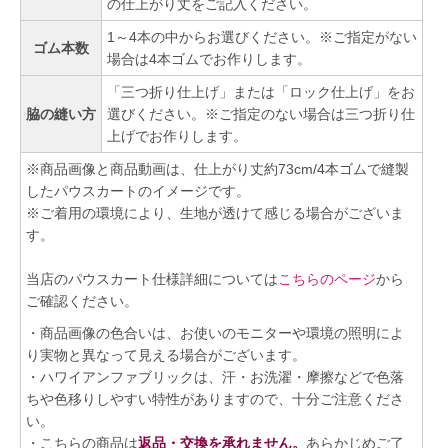
の仕上がり丈をご記入ください。
1～4本の中からお選びください。※ご指定がない
ゴム本数
場合は4本ゴムでお作りします。
「三つ折り仕上げ」または「ロック仕上げ」をお
脇の縫い方
選びください。※ご指定のない場合は三つ折り仕
上げでお作りします。
※商品画像と商品動画は、仕上がり丈約73cm/4本ゴムで縫製
したパウスカートのイメージです。
※ご着用の環境により、生地が透けて感じる場合がございま
す。
当店のパウスカート仕様詳細については
こちらのページ
から
ご確認ください。
・商品画像の色合いは、お使いのモニターや環境の照明によ
り実物と異なって見える場合がございます。
・ハワイアンファブリックは、汗・お洗濯・摩擦などで色落
ちや色移りしやすい特性がありますので、十分ご注意くださ
い。
・こちらの商品は
返品・交換を承れません。
あらかじめご了