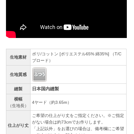
ポリ/コットン [ポリエステル65% 綿35%] （T/C
生地素材
ブロード）
生地質感
日本国内縫製
縫製
横幅
4ヤード（約3.65m）
（生地長）
ご希望の仕上がり丈をご指定ください。※ご指定
がない場合は約73cmでお作りします。
仕上がり丈
「上記以外」をお選びの場合は、備考欄にご希望