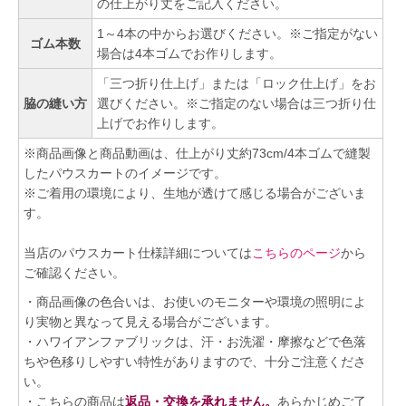
の仕上がり丈をご記入ください。
1～4本の中からお選びください。※ご指定がない
ゴム本数
場合は4本ゴムでお作りします。
「三つ折り仕上げ」または「ロック仕上げ」をお
脇の縫い方
選びください。※ご指定のない場合は三つ折り仕
上げでお作りします。
※商品画像と商品動画は、仕上がり丈約73cm/4本ゴムで縫製
したパウスカートのイメージです。
※ご着用の環境により、生地が透けて感じる場合がございま
す。
当店のパウスカート仕様詳細については
こちらのページ
から
ご確認ください。
・商品画像の色合いは、お使いのモニターや環境の照明によ
り実物と異なって見える場合がございます。
・ハワイアンファブリックは、汗・お洗濯・摩擦などで色落
ちや色移りしやすい特性がありますので、十分ご注意くださ
い。
・こちらの商品は
返品・交換を承れません。
あらかじめご了