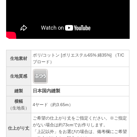
ポリ/コットン [ポリエステル65% 綿35%] （T/C
生地素材
ブロード）
生地質感
日本国内縫製
縫製
横幅
4ヤード（約3.65m）
（生地長）
ご希望の仕上がり丈をご指定ください。※ご指定
がない場合は約73cmでお作りします。
仕上がり丈
「上記以外」をお選びの場合は、備考欄にご希望