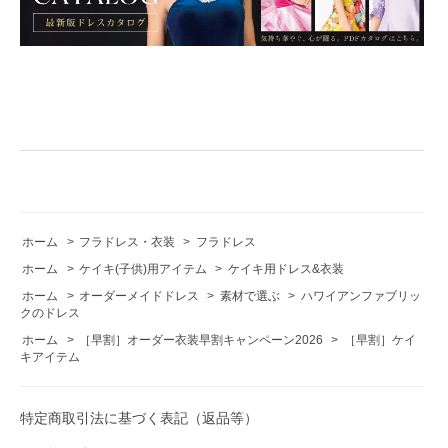
ホーム
>
フラドレス・衣装
>
フラドレス
ホーム
>
ケイキ(子供)用アイテム
>
ケイキ用ドレス&衣装
ホーム
>
オーダーメイドドレス
>
素材で選ぶ
>
ハワイアンファブリッ
クのドレス
ホーム
>
［早割］オーダー衣装早割キャンペーン2026
>
［早割］ケイ
キアイテム
特定商取引法に基づく表記（返品等）