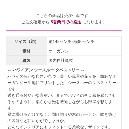
こちらの商品は受注生産です。
ご注文確定から
5営業日での発送
になります。
サイズ（約）
縦145センチ×横90センチ
素材
オーガンジー
縫製
国内自社縫製
～ ハワイアン シースルー タペストリー ～
ハワイの豊かな自然が息づく美しい風景や花々を、繊細なオ
ーガンジー生地にプリントした、シースルーのタペストリー
です。
透き通る軽やかな素材が、まるでハワイのそよ風を感じさせ
るかのように、柔らかな光を透過しながらお部屋を彩りま
す。
壁に掛けるだけでなく、間仕切りや窓のカーテン、吹き抜け
の装飾などにいかがでしょうか。
どんなインテリアにもフィットする柔軟なデザインです。