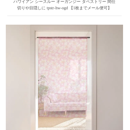
ハワイアン シースルー オーガンジー タペストリー 間仕
切りや目隠しに tpstr-hw-ogd 【1枚までメール便可】