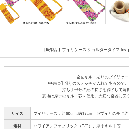
【既製品】プイリケース ショルダータイプ inst-puil
全面キルト貼りのプイリケー
中央に仕切りのステッチが入れてあるので、
持ち手部分の紐の長さを調節して肩
裏地は厚手のキルト芯を使用。大切な楽器に安
サイズ
プイリケース：約60cm×約17cm ※プイリの長さ約
素材
ハワイアンファブリック（T/C）、厚手キルト芯