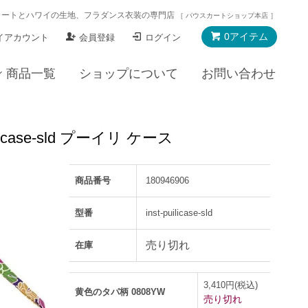
カートとハワイの生地、フラダンス衣装の専門店
［ パウスカートショップ本店 ］
0アイテム
イアカウント
会員登録
ログイン
商品一覧
ショップについて
お問い合わせ
ase-sld プーイリ ケース
商品番号
180946906
型番
inst-puilicase-sld
売り切れ
在庫
3,410円(税込)
黄色のタパ柄 0808YW
売り切れ