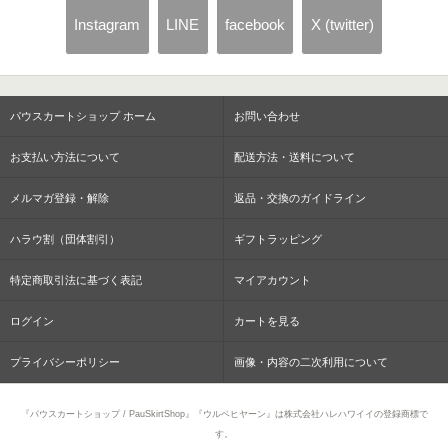
Instagram
LINE
facebook
X (twitter)
パウスカートショップ ホーム
お問い合わせ
お支払い方法について
配送方法・送料について
メルマガ登録・解除
返品・交換のガイドライン
ハラウ割（団体割引）
ギフトラッピング
特定商取引法に基づく表記
マイアカウント
ログイン
カートを見る
プライバシーポリシー
画像・内容の二次利用について
『パウスカートショップ / PauSkirtShop』『ウルベヒヤーン』は株式会社ハレハワイイの登録商標で
す。