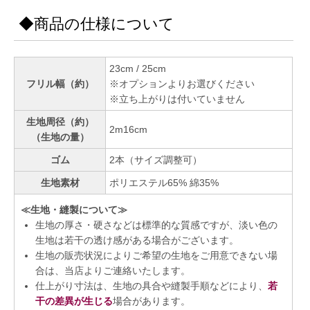
◆商品の仕様について
23cm / 25cm
フリル幅（約）
※オプションよりお選びください
※立ち上がりは付いていません
生地周径（約）
2m16cm
（生地の量）
ゴム
2本（サイズ調整可）
生地素材
ポリエステル65% 綿35%
≪生地・縫製について≫
生地の厚さ・硬さなどは標準的な質感ですが、淡い色の
生地は若干の透け感がある場合がございます。
生地の販売状況によりご希望の生地をご用意できない場
合は、当店よりご連絡いたします。
仕上がり寸法は、生地の具合や縫製手順などにより、
若
干の差異が生じる
場合があります。