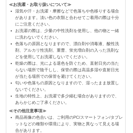
≪お洗濯・お取り扱いについて≫
湿気や汗・お洗濯・摩擦などで色落ちや色移りする場合
があります。淡い色の衣類と合わせてご着用の際は十分
にご注意ください。
お洗濯の際は、少量の中性洗剤を使用し、他の物と一緒
に洗わないでください。
色落ちの原因となりますので、漂白剤や消毒液、酸性洗
剤、アルカリ性洗剤、重曹、蛍光増白剤の入った洗剤な
どを使用してお洗濯しないでください。
乾燥の際は、光による退色を防ぐため、直射日光の当た
らない場所で陰干しし、保管の際は高温多湿や直射日光
が当たる場所での保管を避けてください。
匂いや色落ちの原因となりますので、湿ったまま放置し
ないでください。
生地の特性上、お洗濯で多少縮む場合がありますので、
あらかじめご了承ください。
≪その他注意事項≫
商品画像の色合いは、ご利用のPC/スマートフォン/タブレ
ットなどの種類や環境により、実物と異なって見える場
合があります。