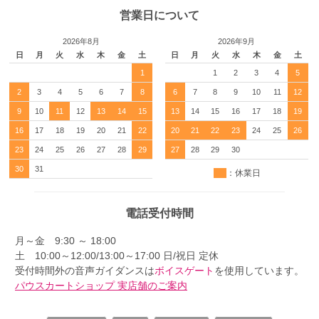
営業日について
2026年8月
2026年9月
日
月
火
水
木
金
土
日
月
火
水
木
金
土
1
1
2
3
4
5
2
3
4
5
6
7
8
6
7
8
9
10
11
12
9
10
11
12
13
14
15
13
14
15
16
17
18
19
16
17
18
19
20
21
22
20
21
22
23
24
25
26
23
24
25
26
27
28
29
27
28
29
30
30
31
：休業日
電話受付時間
月～金 9:30 ～ 18:00
土 10:00～12:00/13:00～17:00 日/祝日 定休
受付時間外の音声ガイダンスは
ボイスゲート
を使用しています。
パウスカートショップ 実店舗のご案内