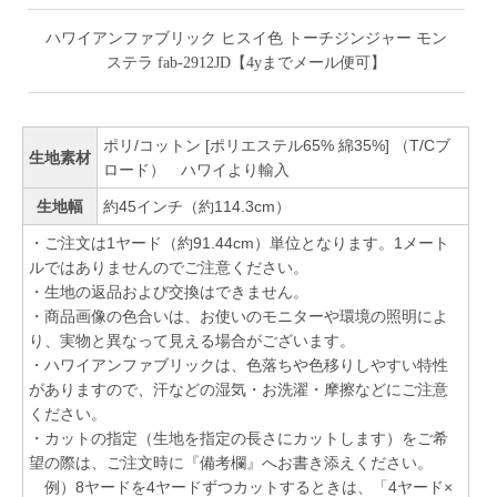
ハワイアンファブリック ヒスイ色 トーチジンジャー モン
ステラ fab-2912JD【4yまでメール便可】
ポリ/コットン [ポリエステル65% 綿35%] （T/Cブ
生地素材
ロード） ハワイより輸入
生地幅
約45インチ（約114.3cm）
・ご注文は1ヤード（約91.44cm）単位となります。1メート
ルではありませんのでご注意ください。
・生地の返品および交換はできません。
・商品画像の色合いは、お使いのモニターや環境の照明によ
り、実物と異なって見える場合がございます。
・ハワイアンファブリックは、色落ちや色移りしやすい特性
がありますので、汗などの湿気・お洗濯・摩擦などにご注意
ください。
・カットの指定（生地を指定の長さにカットします）をご希
望の際は、ご注文時に『備考欄』へお書き添えください。
例）8ヤードを4ヤードずつカットするときは、「4ヤード×