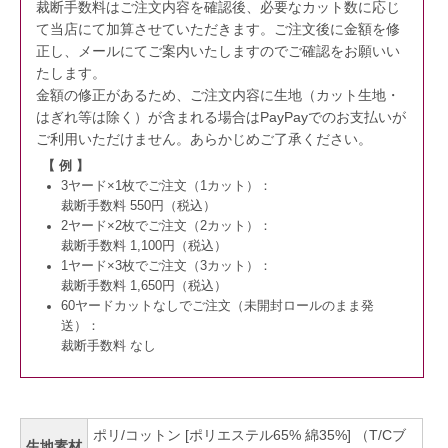
裁断手数料はご注文内容を確認後、必要なカット数に応じ
て当店にて加算させていただきます。
ご注文後に金額を修
正し、メールにてご案内いたしますのでご確認をお願いい
たします。
金額の修正があるため、ご注文内容に生地（カット生地・
はぎれ等は除く）が含まれる場合はPayPayでのお支払いが
ご利用いただけません。
あらかじめご了承ください。
【 例 】
3ヤード×1枚でご注文（1カット）：
裁断手数料 550円（税込）
2ヤード×2枚でご注文（2カット）：
裁断手数料 1,100円（税込）
1ヤード×3枚でご注文（3カット）：
裁断手数料 1,650円（税込）
60ヤードカットなしでご注文（未開封ロールのまま発
送）：
裁断手数料 なし
ポリ/コットン [ポリエステル65% 綿35%] （T/Cブ
生地素材