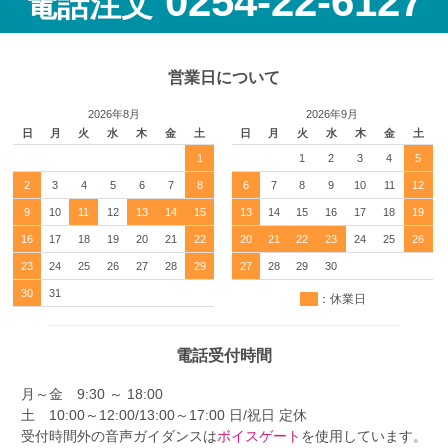
0254-22-6127
電話注文
営業日について
2026年8月
2026年9月
日
月
火
水
木
金
土
日
月
火
水
木
金
土
1
1
2
3
4
5
2
3
4
5
6
7
8
6
7
8
9
10
11
12
9
10
11
12
13
14
15
13
14
15
16
17
18
19
16
17
18
19
20
21
22
20
21
22
23
24
25
26
23
24
25
26
27
28
29
27
28
29
30
30
31
：休業日
電話受付時間
月～金 9:30 ～ 18:00
土 10:00～12:00/13:00～17:00 日/祝日 定休
受付時間外の音声ガイダンスは
ボイスゲート
を使用しています。