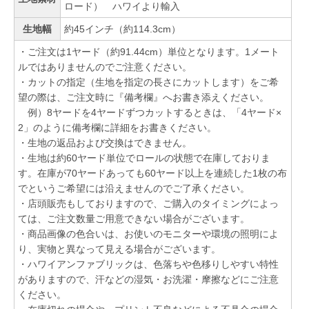
ロード） ハワイより輸入
生地幅
約45インチ（約114.3cm）
・ご注文は1ヤード（約91.44cm）単位となります。1メート
ルではありませんのでご注意ください。
・カットの指定（生地を指定の長さにカットします）をご希
望の際は、ご注文時に『備考欄』へお書き添えください。
例）8ヤードを4ヤードずつカットするときは、「4ヤード×
2」のように備考欄に詳細をお書きください。
・生地の返品および交換はできません。
・生地は約60ヤード単位でロールの状態で在庫しておりま
す。在庫が70ヤードあっても60ヤード以上を連続した1枚の布
でというご希望には沿えませんのでご了承ください。
・店頭販売もしておりますので、ご購入のタイミングによっ
ては、ご注文数量ご用意できない場合がございます。
・商品画像の色合いは、お使いのモニターや環境の照明によ
り、実物と異なって見える場合がございます。
・ハワイアンファブリックは、色落ちや色移りしやすい特性
がありますので、汗などの湿気・お洗濯・摩擦などにご注意
ください。