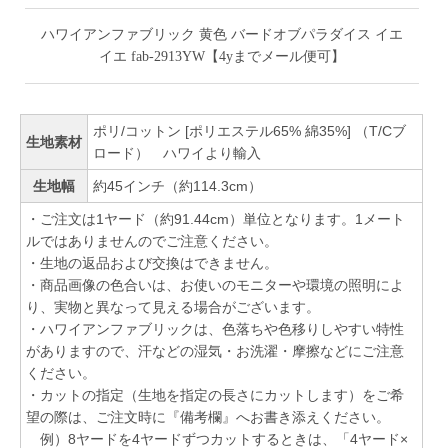
ハワイアンファブリック 黄色 バードオブパラダイス イエ
イエ fab-2913YW【4yまでメール便可】
ポリ/コットン [ポリエステル65% 綿35%] （T/Cブ
生地素材
ロード） ハワイより輸入
生地幅
約45インチ（約114.3cm）
・ご注文は1ヤード（約91.44cm）単位となります。1メート
ルではありませんのでご注意ください。
・生地の返品および交換はできません。
・商品画像の色合いは、お使いのモニターや環境の照明によ
り、実物と異なって見える場合がございます。
・ハワイアンファブリックは、色落ちや色移りしやすい特性
がありますので、汗などの湿気・お洗濯・摩擦などにご注意
ください。
・カットの指定（生地を指定の長さにカットします）をご希
望の際は、ご注文時に『備考欄』へお書き添えください。
例）8ヤードを4ヤードずつカットするときは、「4ヤード×