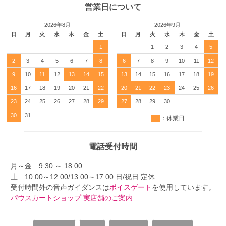
営業日について
2026年8月
2026年9月
日
月
火
水
木
金
土
日
月
火
水
木
金
土
1
1
2
3
4
5
2
3
4
5
6
7
8
6
7
8
9
10
11
12
9
10
11
12
13
14
15
13
14
15
16
17
18
19
16
17
18
19
20
21
22
20
21
22
23
24
25
26
23
24
25
26
27
28
29
27
28
29
30
30
31
：休業日
電話受付時間
月～金 9:30 ～ 18:00
土 10:00～12:00/13:00～17:00 日/祝日 定休
受付時間外の音声ガイダンスは
ボイスゲート
を使用しています。
パウスカートショップ 実店舗のご案内