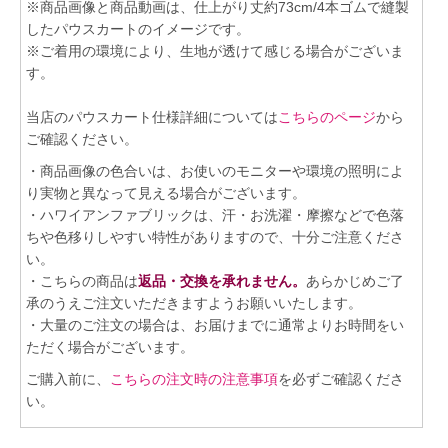
※商品画像と商品動画は、仕上がり丈約73cm/4本ゴムで縫製
したパウスカートのイメージです。
※ご着用の環境により、生地が透けて感じる場合がございま
す。
当店のパウスカート仕様詳細については
こちらのページ
から
ご確認ください。
・商品画像の色合いは、お使いのモニターや環境の照明によ
り実物と異なって見える場合がございます。
・ハワイアンファブリックは、汗・お洗濯・摩擦などで色落
ちや色移りしやすい特性がありますので、十分ご注意くださ
い。
・こちらの商品は
返品・交換を承れません。
あらかじめご了
承のうえご注文いただきますようお願いいたします。
・大量のご注文の場合は、お届けまでに通常よりお時間をい
ただく場合がございます。
ご購入前に、
こちらの注文時の注意事項
を必ずご確認くださ
い。