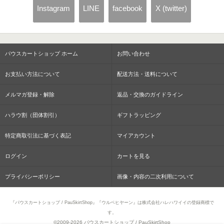
Instagram
LINE
facebook
X (twitter)
パウスカートショップ ホーム
お問い合わせ
お支払い方法について
配送方法・送料について
メルマガ登録・解除
返品・交換のガイドライン
ハラウ割（団体割引）
ギフトラッピング
特定商取引法に基づく表記
マイアカウント
ログイン
カートを見る
プライバシーポリシー
画像・内容の二次利用について
『パウスカートショップ / PauSkirtShop』『ウルベヒヤーン』は株式会社ハレハワイイの登録商標で
す。
©2009-
2026 パウスカートショップ / PauSkirtShop