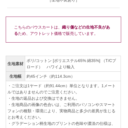
［生地不良あり］
こちらのパウスカートは、
織り傷などの生地不良があ
る
ため、アウトレット価格で販売しています。
ポリ/コットン [ポリエステル65% 綿35%] （T/Cブ
生地素材
ロード） ハワイより輸入
生地幅
約45インチ（約114.3cm）
・ご注文は1ヤード（約91.44cm）単位となります。1メート
ルではありませんのでご注意ください。
・生地の返品および交換はできません。
・生地商品の画像の色合いは、ご利用のパソコンやスマート
フォンの種類・環境により、実物商品と多少の差異が生じる
とお考えください。
・グラデーション柄生地のプリントの色味や濃淡の仕様は、