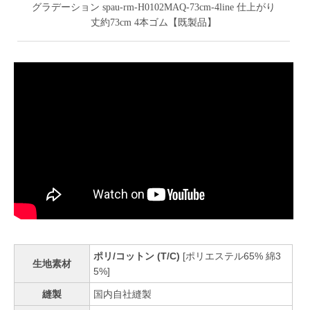
グラデーション spau-rm-H0102MAQ-73cm-4line 仕上がり
丈約73cm 4本ゴム【既製品】
ポリ/コットン (T/C)
[ポリエステル65% 綿3
生地素材
5%]
縫製
国内自社縫製