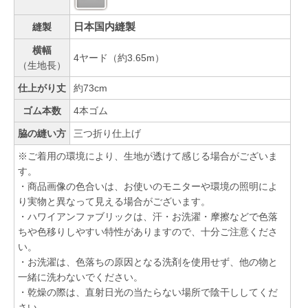
日本国内縫製
縫製
横幅
4ヤード（約3.65m）
（生地長）
仕上がり丈
約73cm
ゴム本数
4本ゴム
脇の縫い方
三つ折り仕上げ
※ご着用の環境により、生地が透けて感じる場合がございま
す。
・商品画像の色合いは、お使いのモニターや環境の照明によ
り実物と異なって見える場合がございます。
・ハワイアンファブリックは、汗・お洗濯・摩擦などで色落
ちや色移りしやすい特性がありますので、十分ご注意くださ
い。
・お洗濯は、色落ちの原因となる洗剤を使用せず、他の物と
一緒に洗わないでください。
・乾燥の際は、直射日光の当たらない場所で陰干ししてくだ
さい。