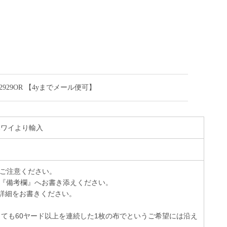
929OR 【4yまでメール便可】
 ハワイより輸入
でご注意ください。
『備考欄』へお書き添えください。
詳細をお書きください。
っても60ヤード以上を連続した1枚の布でというご希望には沿え