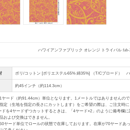
ハワイアンファブリック オレンジ トライバル fab-2
材
ポリ/コットン [ポリエステル65% 綿35%] （T/Cブロード）
幅
約45インチ（約114.3cm）
1ヤード（約91.44cm）単位となります。1メートルではありませんの
指定（生地を指定の長さにカットします）をご希望の際は、ご注文時に
ドを4ヤードずつカットするときは、「4ヤード×2」のように備考欄に
品および交換はできません。
60ヤード単位でロールの状態で在庫しております。在庫が70ヤードあ