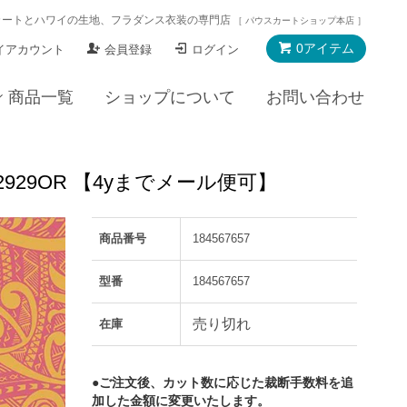
カートとハワイの生地、フラダンス衣装の専門店
［ パウスカートショップ本店 ］
0アイテム
イアカウント
会員登録
ログイン
商品一覧
ショップについて
お問い合わせ
929OR 【4yまでメール便可】
商品番号
184567657
型番
184567657
売り切れ
在庫
●ご注文後、カット数に応じた裁断手数料を追
加した金額に変更いたします。