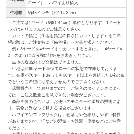
ロード） ハワイより輸入
生地幅
約45インチ（約114.3cm）
・ご注文は1ヤード（約91.44cm）単位となります。1メート
ルではありませんのでご注意ください。
・カットの指定（生地を指定の長さにカットします）をご希
望の際は、ご注文時に『備考欄』へお書き添えください。
例）8ヤードを4ヤードずつカットするときは、「4ヤード×
2」のように備考欄に詳細をお書きください。
・生地の返品および交換はできません。
・生地は約60ヤード単位でロールの状態で在庫しておりま
す。在庫が70ヤードあっても60ヤード以上を連続した1枚の布
でというご希望には沿えませんのでご了承ください。
・店頭販売もしておりますので、ご購入のタイミングによっ
ては、ご注文数量ご用意できない場合がございます。
・商品画像の色合いは、お使いのモニターや環境の照明によ
り、実物と異なって見える場合がございます。
・ハワイアンファブリックは、色落ちや色移りしやすい特性
がありますので、汗などの湿気・お洗濯・摩擦などにご注意
ください。