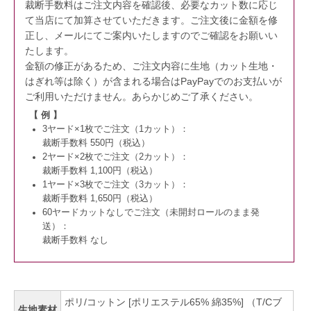
裁断手数料はご注文内容を確認後、必要なカット数に応じ
て当店にて加算させていただきます。
ご注文後に金額を修
正し、メールにてご案内いたしますのでご確認をお願いい
たします。
金額の修正があるため、ご注文内容に生地（カット生地・
はぎれ等は除く）が含まれる場合はPayPayでのお支払いが
ご利用いただけません。
あらかじめご了承ください。
【 例 】
3ヤード×1枚でご注文（1カット）：
裁断手数料 550円（税込）
2ヤード×2枚でご注文（2カット）：
裁断手数料 1,100円（税込）
1ヤード×3枚でご注文（3カット）：
裁断手数料 1,650円（税込）
60ヤードカットなしでご注文（未開封ロールのまま発
送）：
裁断手数料 なし
ポリ/コットン [ポリエステル65% 綿35%] （T/Cブ
生地素材