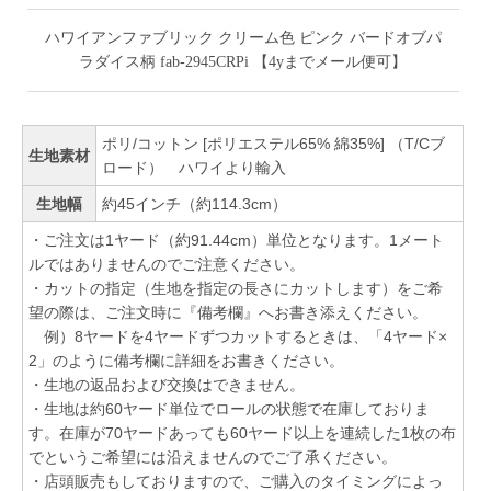
ハワイアンファブリック クリーム色 ピンク バードオブパ
ラダイス柄 fab-2945CRPi 【4yまでメール便可】
ポリ/コットン [ポリエステル65% 綿35%] （T/Cブ
生地素材
ロード） ハワイより輸入
生地幅
約45インチ（約114.3cm）
・ご注文は1ヤード（約91.44cm）単位となります。1メート
ルではありませんのでご注意ください。
・カットの指定（生地を指定の長さにカットします）をご希
望の際は、ご注文時に『備考欄』へお書き添えください。
例）8ヤードを4ヤードずつカットするときは、「4ヤード×
2」のように備考欄に詳細をお書きください。
・生地の返品および交換はできません。
・生地は約60ヤード単位でロールの状態で在庫しておりま
す。在庫が70ヤードあっても60ヤード以上を連続した1枚の布
でというご希望には沿えませんのでご了承ください。
・店頭販売もしておりますので、ご購入のタイミングによっ