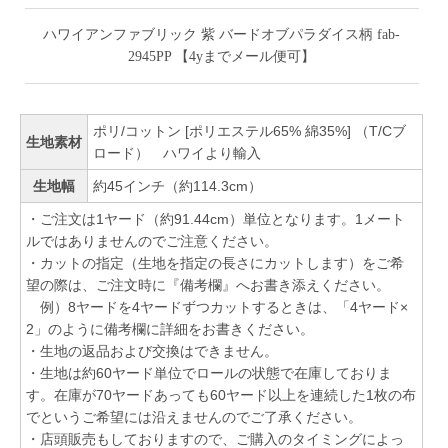
ハワイアンファブリック 紫 バードオブパラダイス柄 fab-
2945PP 【4yまでメール便可】
ポリ/コットン [ポリエステル65% 綿35%] （T/Cブ
生地素材
ロード） ハワイより輸入
生地幅
約45インチ（約114.3cm）
・ご注文は1ヤード（約91.44cm）単位となります。1メート
ルではありませんのでご注意ください。
・カットの指定（生地を指定の長さにカットします）をご希
望の際は、ご注文時に『備考欄』へお書き添えください。
例）8ヤードを4ヤードずつカットするときは、「4ヤード×
2」のように備考欄に詳細をお書きください。
・生地の返品および交換はできません。
・生地は約60ヤード単位でロールの状態で在庫しておりま
す。在庫が70ヤードあっても60ヤード以上を連続した1枚の布
でというご希望には沿えませんのでご了承ください。
・店頭販売もしておりますので、ご購入のタイミングによっ