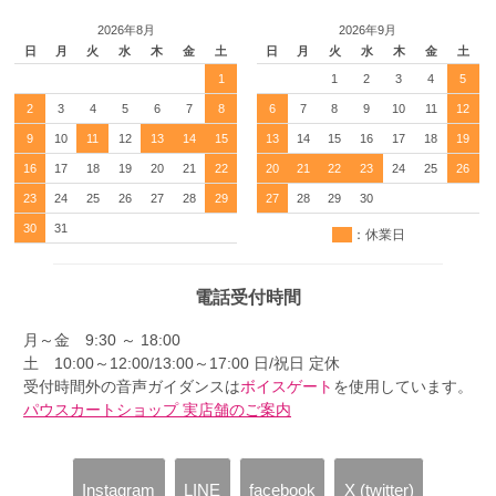
2026年8月
2026年9月
日
月
火
水
木
金
土
日
月
火
水
木
金
土
1
1
2
3
4
5
2
3
4
5
6
7
8
6
7
8
9
10
11
12
9
10
11
12
13
14
15
13
14
15
16
17
18
19
16
17
18
19
20
21
22
20
21
22
23
24
25
26
23
24
25
26
27
28
29
27
28
29
30
30
31
：休業日
電話受付時間
月～金 9:30 ～ 18:00
土 10:00～12:00/13:00～17:00 日/祝日 定休
受付時間外の音声ガイダンスは
ボイスゲート
を使用しています。
パウスカートショップ 実店舗のご案内
Instagram
LINE
facebook
X (twitter)