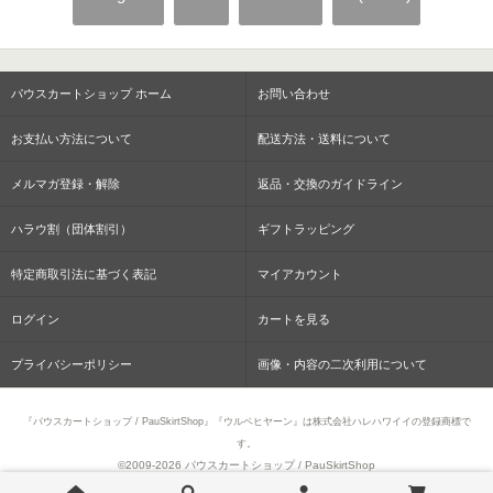
パウスカートショップ ホーム
お問い合わせ
お支払い方法について
配送方法・送料について
メルマガ登録・解除
返品・交換のガイドライン
ハラウ割（団体割引）
ギフトラッピング
特定商取引法に基づく表記
マイアカウント
ログイン
カートを見る
プライバシーポリシー
画像・内容の二次利用について
『パウスカートショップ / PauSkirtShop』『ウルベヒヤーン』は株式会社ハレハワイイの登録商標で
す。
©2009-
2026 パウスカートショップ / PauSkirtShop