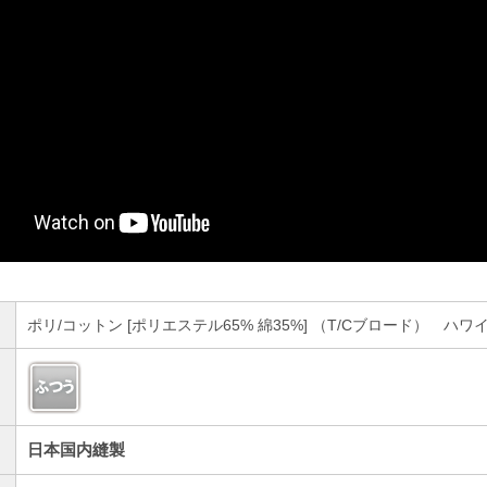
ポリ/コットン [ポリエステル65% 綿35%] （T/Cブロード） ハ
日本国内縫製