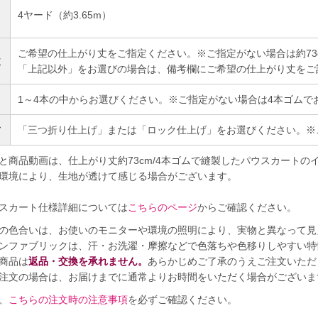
4ヤード（約3.65m）
）
ご希望の仕上がり丈をご指定ください。※ご指定がない場合は約73
丈
「上記以外」をお選びの場合は、備考欄にご希望の仕上がり丈をご
1～4本の中からお選びください。※ご指定がない場合は4本ゴムで
方
「三つ折り仕上げ」または「ロック仕上げ」をお選びください。※
と商品動画は、仕上がり丈約73cm/4本ゴムで縫製したパウスカートの
環境により、生地が透けて感じる場合がございます。
スカート仕様詳細については
こちらのページ
からご確認ください。
の色合いは、お使いのモニターや環境の照明により、実物と異なって見
ンファブリックは、汗・お洗濯・摩擦などで色落ちや色移りしやすい特
商品は
返品・交換を承れません。
あらかじめご了承のうえご注文いただ
注文の場合は、お届けまでに通常よりお時間をいただく場合がございま
、
こちらの注文時の注意事項
を必ずご確認ください。