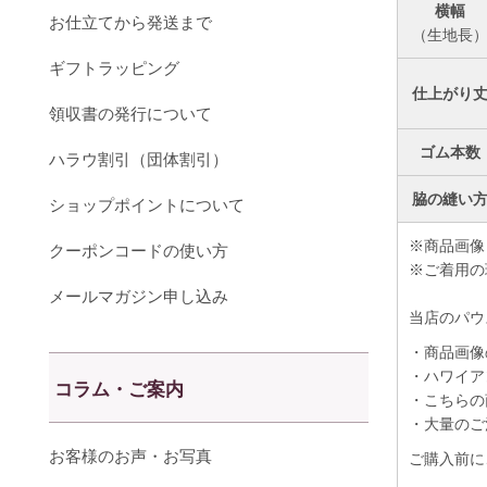
横幅
お仕立てから発送まで
（生地長
ギフトラッピング
仕上がり
領収書の発行について
ゴム本数
ハラウ割引（団体割引）
脇の縫い
ショップポイントについて
※商品画像
クーポンコードの使い方
※ご着用の
メールマガジン申し込み
当店のパウ
・商品画像
・ハワイア
コラム・ご案内
・こちらの
・大量のご
お客様のお声・お写真
ご購入前に