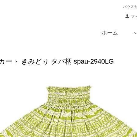
パウス
マ
ホーム
ート きみどり タパ柄 spau-2940LG