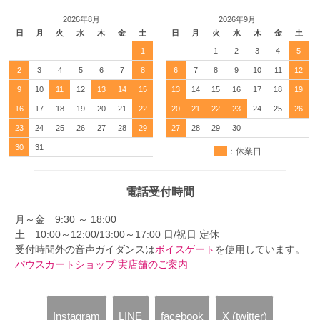
2026年8月
2026年9月
日
月
火
水
木
金
土
日
月
火
水
木
金
土
1
1
2
3
4
5
2
3
4
5
6
7
8
6
7
8
9
10
11
12
9
10
11
12
13
14
15
13
14
15
16
17
18
19
16
17
18
19
20
21
22
20
21
22
23
24
25
26
23
24
25
26
27
28
29
27
28
29
30
30
31
：休業日
電話受付時間
月～金 9:30 ～ 18:00
土 10:00～12:00/13:00～17:00 日/祝日 定休
受付時間外の音声ガイダンスは
ボイスゲート
を使用しています。
パウスカートショップ 実店舗のご案内
Instagram
LINE
facebook
X (twitter)