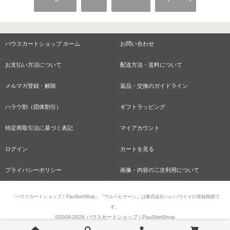
パウスカートショップ ホーム
お問い合わせ
お支払い方法について
配送方法・送料について
メルマガ登録・解除
返品・交換のガイドライン
ハラウ割（団体割引）
ギフトラッピング
特定商取引法に基づく表記
マイアカウント
ログイン
カートを見る
プライバシーポリシー
画像・内容の二次利用について
『パウスカートショップ / PauSkirtShop』『ウルベヒヤーン』は株式会社ハレハワイイの登録商標で
す。
©2009-
2026 パウスカートショップ / PauSkirtShop