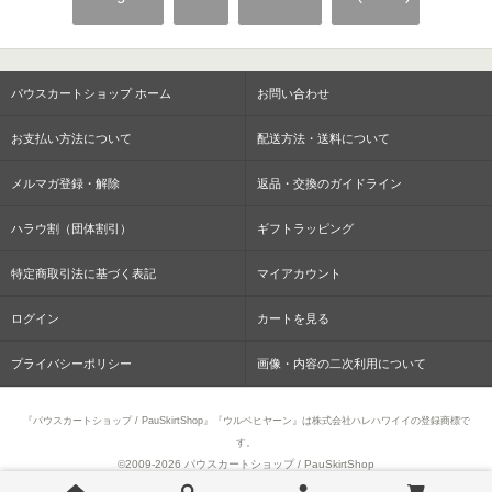
パウスカートショップ ホーム
お問い合わせ
お支払い方法について
配送方法・送料について
メルマガ登録・解除
返品・交換のガイドライン
ハラウ割（団体割引）
ギフトラッピング
特定商取引法に基づく表記
マイアカウント
ログイン
カートを見る
プライバシーポリシー
画像・内容の二次利用について
『パウスカートショップ / PauSkirtShop』『ウルベヒヤーン』は株式会社ハレハワイイの登録商標で
す。
©2009-
2026 パウスカートショップ / PauSkirtShop