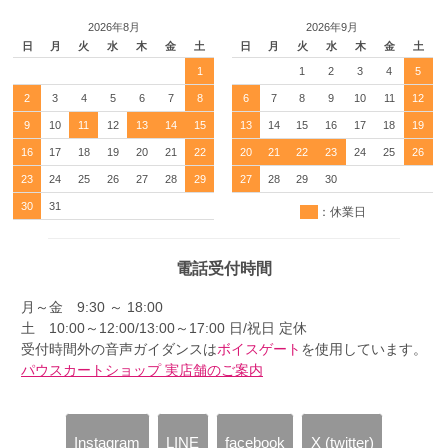
2026年8月
2026年9月
日
月
火
水
木
金
土
日
月
火
水
木
金
土
1
1
2
3
4
5
2
3
4
5
6
7
8
6
7
8
9
10
11
12
9
10
11
12
13
14
15
13
14
15
16
17
18
19
16
17
18
19
20
21
22
20
21
22
23
24
25
26
23
24
25
26
27
28
29
27
28
29
30
30
31
：休業日
電話受付時間
月～金 9:30 ～ 18:00
土 10:00～12:00/13:00～17:00 日/祝日 定休
受付時間外の音声ガイダンスは
ボイスゲート
を使用しています。
パウスカートショップ 実店舗のご案内
Instagram
LINE
facebook
X (twitter)