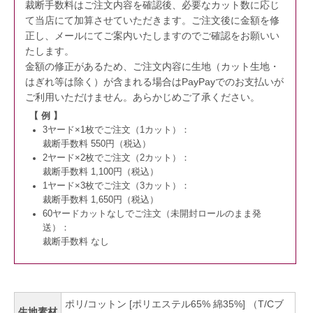
裁断手数料はご注文内容を確認後、必要なカット数に応じ
て当店にて加算させていただきます。
ご注文後に金額を修
正し、メールにてご案内いたしますのでご確認をお願いい
たします。
金額の修正があるため、ご注文内容に生地（カット生地・
はぎれ等は除く）が含まれる場合はPayPayでのお支払いが
ご利用いただけません。
あらかじめご了承ください。
【 例 】
3ヤード×1枚でご注文（1カット）：
裁断手数料 550円（税込）
2ヤード×2枚でご注文（2カット）：
裁断手数料 1,100円（税込）
1ヤード×3枚でご注文（3カット）：
裁断手数料 1,650円（税込）
60ヤードカットなしでご注文（未開封ロールのまま発
送）：
裁断手数料 なし
ポリ/コットン [ポリエステル65% 綿35%] （T/Cブ
生地素材