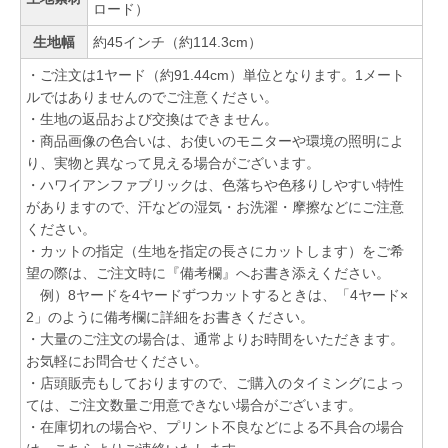
ロード）
生地幅
約45インチ（約114.3cm）
・ご注文は1ヤード（約91.44cm）単位となります。1メート
ルではありませんのでご注意ください。
・生地の返品および交換はできません。
・商品画像の色合いは、お使いのモニターや環境の照明によ
り、実物と異なって見える場合がございます。
・ハワイアンファブリックは、色落ちや色移りしやすい特性
がありますので、汗などの湿気・お洗濯・摩擦などにご注意
ください。
・カットの指定（生地を指定の長さにカットします）をご希
望の際は、ご注文時に『備考欄』へお書き添えください。
例）8ヤードを4ヤードずつカットするときは、「4ヤード×
2」のように備考欄に詳細をお書きください。
・大量のご注文の場合は、通常よりお時間をいただきます。
お気軽にお問合せください。
・店頭販売もしておりますので、ご購入のタイミングによっ
ては、ご注文数量ご用意できない場合がございます。
・在庫切れの場合や、プリント不良などによる不具合の場合