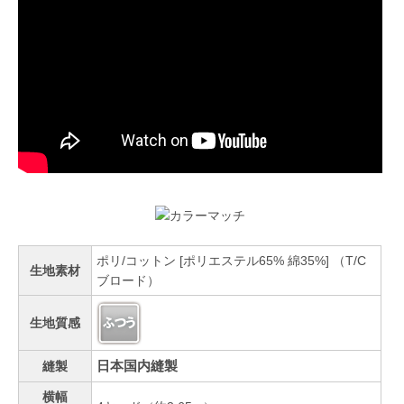
ポリ/コットン [ポリエステル65% 綿35%] （T/C
生地素材
ブロード）
生地質感
日本国内縫製
縫製
横幅