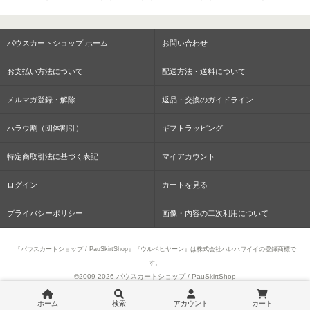
パウスカートショップ ホーム
お問い合わせ
お支払い方法について
配送方法・送料について
メルマガ登録・解除
返品・交換のガイドライン
ハラウ割（団体割引）
ギフトラッピング
特定商取引法に基づく表記
マイアカウント
ログイン
カートを見る
プライバシーポリシー
画像・内容の二次利用について
『パウスカートショップ / PauSkirtShop』『ウルベヒヤーン』は株式会社ハレハワイイの登録商標で
す。
©2009-
2026 パウスカートショップ / PauSkirtShop
ホーム
検索
アカウント
カート