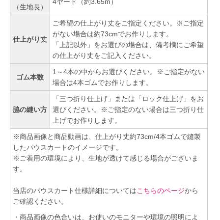
4ヤード（約3.65m）
（生地長）
ご希望の仕上がり丈をご指定ください。※ご指定
がない場合は約73cmでお作りします。
仕上がり丈
「上記以外」をお選びの場合は、備考欄にご希望
の仕上がり丈をご記入ください。
1～4本の中からお選びください。※ご指定がない
ゴム本数
場合は4本ゴムでお作りします。
「三つ折り仕上げ」または「ロック仕上げ」をお
脇の縫い方
選びください。※ご指定のない場合は三つ折り仕
上げでお作りします。
※商品画像と商品動画は、仕上がり丈約73cm/4本ゴムで縫製
したパウスカートのイメージです。
※ご着用の環境により、生地が透けて感じる場合がございま
す。
当店のパウスカート仕様詳細については
こちらのページ
から
ご確認ください。
・商品画像の色合いは、お使いのモニターや環境の照明によ