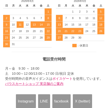
2026年8月
2026年9月
日
月
火
水
木
金
土
日
月
火
水
木
金
土
1
1
2
3
4
5
2
3
4
5
6
7
8
6
7
8
9
10
11
12
9
10
11
12
13
14
15
13
14
15
16
17
18
19
16
17
18
19
20
21
22
20
21
22
23
24
25
26
23
24
25
26
27
28
29
27
28
29
30
30
31
：休業日
電話受付時間
月～金 9:30 ～ 18:00
土 10:00～12:00/13:00～17:00 日/祝日 定休
受付時間外の音声ガイダンスは
ボイスゲート
を使用しています。
パウスカートショップ 実店舗のご案内
Instagram
LINE
facebook
X (twitter)