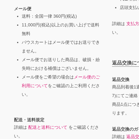
店頭支払い
メール便
送料：全国一律 360円(税込)
詳細は
支払
11,000円(税込)以上のお買い上げで送料
い。
無料
パウスカートはメール便ではお送りでき
ません。
メール便でお送りした商品は、破損・紛
返品交換に
失時における補償はございません。
メール便をご希望の場合は
メール便のご
返品交換
利用について
をご確認の上ご利用くださ
商品到着後1週
い。
7)にてご連
商品1点につき
ります。
配送・送料規定
詳細は
配送と送料について
をご確認くださ
返品交換のガ
い。
詳細は
返品