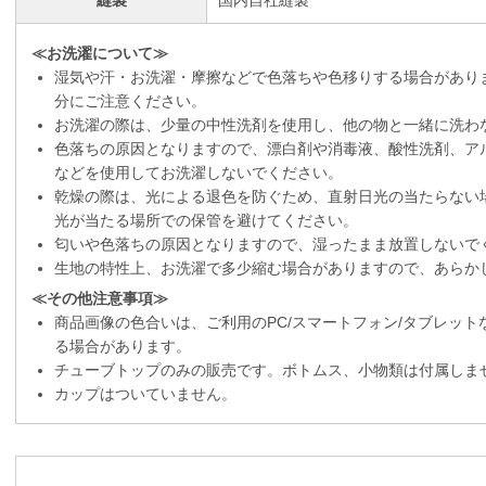
≪お洗濯について≫
湿気や汗・お洗濯・摩擦などで色落ちや色移りする場合があり
分にご注意ください。
お洗濯の際は、少量の中性洗剤を使用し、他の物と一緒に洗わ
色落ちの原因となりますので、漂白剤や消毒液、酸性洗剤、ア
などを使用してお洗濯しないでください。
乾燥の際は、光による退色を防ぐため、直射日光の当たらない
光が当たる場所での保管を避けてください。
匂いや色落ちの原因となりますので、湿ったまま放置しないで
生地の特性上、お洗濯で多少縮む場合がありますので、あらか
≪その他注意事項≫
商品画像の色合いは、ご利用のPC/スマートフォン/タブレッ
る場合があります。
チューブトップのみの販売です。ボトムス、小物類は付属しま
カップはついていません。