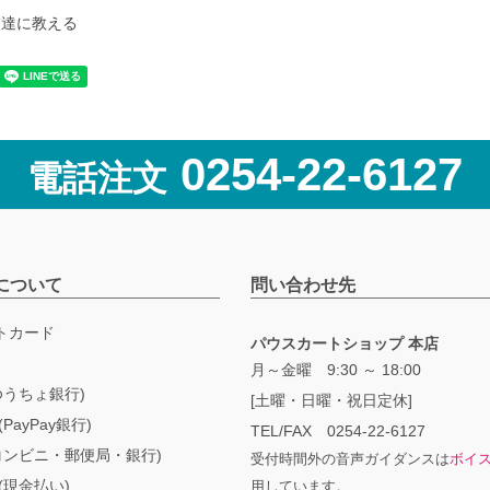
友達に教える
0254-22-6127
電話注文
について
問い合わせ先
トカード
パウスカートショップ 本店
月～金曜 9:30 ～ 18:00
ゆうちょ銀行)
[土曜・日曜・祝日定休]
PayPay銀行)
TEL/FAX 0254-22-6127
コンビニ・郵便局・銀行)
受付時間外の音声ガイダンスは
ボイ
(現金払い)
用しています。