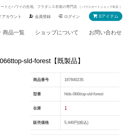
カートとハワイの生地、フラダンス衣装の専門店
［ パウスカートショップ本店 ］
0アイテム
イアカウント
会員登録
ログイン
商品一覧
ショップについて
お問い合わせ
op-sld-forest【既製品】
商品番号
187840235
型番
hlds-066ttop-sld-forest
1
在庫
販売価格
5,440円(税込)