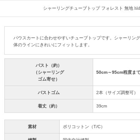
シャーリングチューブトップ フォレスト 無地 hlds-066t
パウスカートに合わせやすいチューブトップです。シャーリン
体のラインにきれいにフィットします。
バスト（約）
（シャーリング
50cm～95cm程度ま
ゴム寄せ）
バストゴム
2本（サイズ調整可）
着丈（約）
39cm
素材
ポリコットン（T/C）
縫製
国内自社縫製