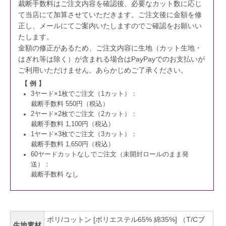
裁断手数料はご注文内容を確認後、必要なカット数に応じ
て当店にて加算させていただきます。
ご注文後に金額を修
正し、メールにてご案内いたしますのでご確認をお願いい
たします。
金額の修正があるため、ご注文内容に生地（カット生地・
はぎれ等は除く）が含まれる場合はPayPayでのお支払いが
ご利用いただけません。
あらかじめご了承ください。
【 例 】
3ヤード×1枚でご注文（1カット）：
裁断手数料 550円（税込）
2ヤード×2枚でご注文（2カット）：
裁断手数料 1,100円（税込）
1ヤード×3枚でご注文（3カット）：
裁断手数料 1,650円（税込）
60ヤードカットなしでご注文（未開封ロールのまま発
送）：
裁断手数料 なし
ポリ/コットン [ポリエステル65% 綿35%] （T/Cブ
生地素材