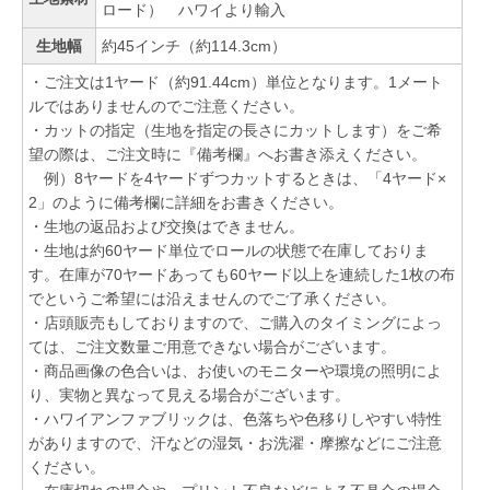
ロード） ハワイより輸入
生地幅
約45インチ（約114.3cm）
・ご注文は1ヤード（約91.44cm）単位となります。1メート
ルではありませんのでご注意ください。
・カットの指定（生地を指定の長さにカットします）をご希
望の際は、ご注文時に『備考欄』へお書き添えください。
例）8ヤードを4ヤードずつカットするときは、「4ヤード×
2」のように備考欄に詳細をお書きください。
・生地の返品および交換はできません。
・生地は約60ヤード単位でロールの状態で在庫しておりま
す。在庫が70ヤードあっても60ヤード以上を連続した1枚の布
でというご希望には沿えませんのでご了承ください。
・店頭販売もしておりますので、ご購入のタイミングによっ
ては、ご注文数量ご用意できない場合がございます。
・商品画像の色合いは、お使いのモニターや環境の照明によ
り、実物と異なって見える場合がございます。
・ハワイアンファブリックは、色落ちや色移りしやすい特性
がありますので、汗などの湿気・お洗濯・摩擦などにご注意
ください。