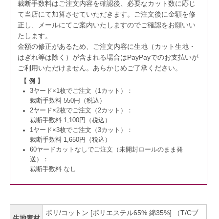
裁断手数料はご注文内容を確認後、必要なカット数に応じ
て当店にて加算させていただきます。
ご注文後に金額を修
正し、メールにてご案内いたしますのでご確認をお願いい
たします。
金額の修正があるため、ご注文内容に生地（カット生地・
はぎれ等は除く）が含まれる場合はPayPayでのお支払いが
ご利用いただけません。
あらかじめご了承ください。
【 例 】
3ヤード×1枚でご注文（1カット）：
裁断手数料 550円（税込）
2ヤード×2枚でご注文（2カット）：
裁断手数料 1,100円（税込）
1ヤード×3枚でご注文（3カット）：
裁断手数料 1,650円（税込）
60ヤードカットなしでご注文（未開封ロールのまま発
送）：
裁断手数料 なし
ポリ/コットン [ポリエステル65% 綿35%] （T/Cブ
生地素材