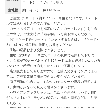
ロード） ハワイより輸入
生地幅
約45インチ（約114.3cm）
・ご注文は1ヤード（約91.44cm）単位となります。1メート
ルではありませんのでご注意ください。
・カットの指定（生地を指定の長さにカットします）をご希
望の際は、ご注文時に『備考欄』へお書き添えください。
例）8ヤードを4ヤードずつカットするときは、「4ヤード×
2」のように備考欄に詳細をお書きください。
・生地の返品および交換はできません。
・生地は約60ヤード単位でロールの状態で在庫しておりま
す。在庫が70ヤードあっても60ヤード以上を連続した1枚の布
でというご希望には沿えませんのでご了承ください。
・店頭販売もしておりますので、ご購入のタイミングによっ
ては、ご注文数量ご用意できない場合がございます。
・商品画像の色合いは、お使いのモニターや環境の照明によ
り、実物と異なって見える場合がございます。
・ハワイアンファブリックは、色落ちや色移りしやすい特性
がありますので、汗などの湿気・お洗濯・摩擦などにご注意
ください。