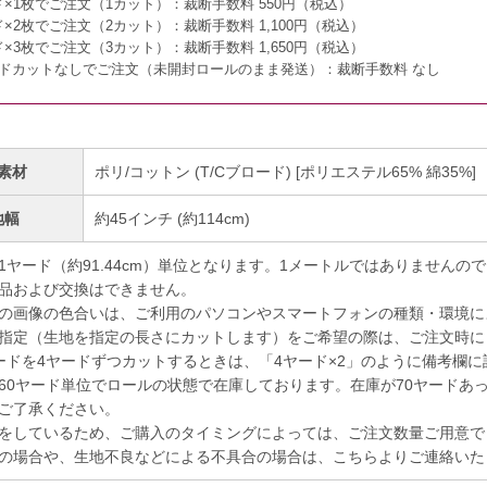
ド×1枚でご注文（1カット）：
裁断手数料 550円（税込）
ド×2枚でご注文（2カット）：
裁断手数料 1,100円（税込）
ド×3枚でご注文（3カット）：
裁断手数料 1,650円（税込）
ードカットなしでご注文（未開封ロールのまま発送）：
裁断手数料 なし
素材
ポリ/コットン (T/Cブロード) [ポリエステル65% 綿35%]
地幅
約45インチ (約114cm)
1ヤード（約91.44cm）単位となります。1メートルではありませんの
品および交換はできません。
の画像の色合いは、ご利用のパソコンやスマートフォンの種類・環境に
指定（生地を指定の長さにカットします）をご希望の際は、ご注文時に
ドを4ヤードずつカットするときは、「4ヤード×2」のように備考欄に
60ヤード単位でロールの状態で在庫しております。在庫が70ヤードあ
ご了承ください。
をしているため、ご購入のタイミングによっては、ご注文数量ご用意で
の場合や、生地不良などによる不具合の場合は、こちらよりご連絡いた