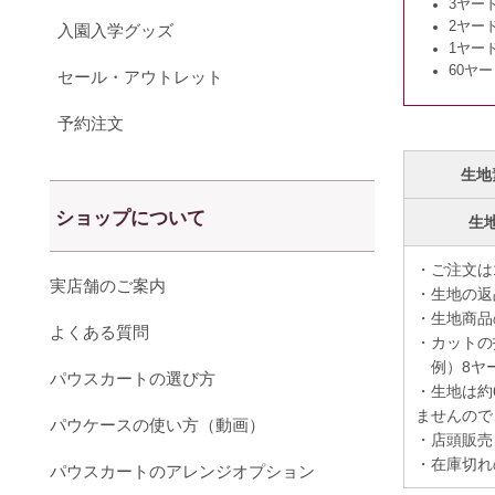
3ヤー
2ヤー
入園入学グッズ
1ヤー
60ヤ
セール・アウトレット
予約注文
生地
ショップについて
生
・ご注文は
実店舗のご案内
・生地の返
・生地商品
よくある質問
・カットの
例）8ヤー
パウスカートの選び方
・生地は約
ませんので
パウケースの使い方（動画）
・店頭販売
・在庫切れ
パウスカートのアレンジオプション