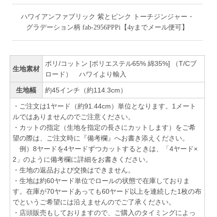
ハワイアンファブリック 紫とピンク トーチジンジャー・
グラデーション柄 fab-2956PPPi【4yまでメール便可】
ポリ/コットン [ポリエステル65% 綿35%] （T/Cブ
生地素材
ロード） ハワイより輸入
生地幅
約45インチ（約114.3cm）
・ご注文は1ヤード（約91.44cm）単位となります。1メート
ルではありませんのでご注意ください。
・カットの指定（生地を指定の長さにカットします）をご希
望の際は、ご注文時に『備考欄』へお書き添えください。
例）8ヤードを4ヤードずつカットするときは、「4ヤード×
2」のように備考欄に詳細をお書きください。
・生地の返品および交換はできません。
・生地は約60ヤード単位でロールの状態で在庫しておりま
す。在庫が70ヤードあっても60ヤード以上を連続した1枚の布
でというご希望には沿えませんのでご了承ください。
・店頭販売もしておりますので、ご購入のタイミングによっ