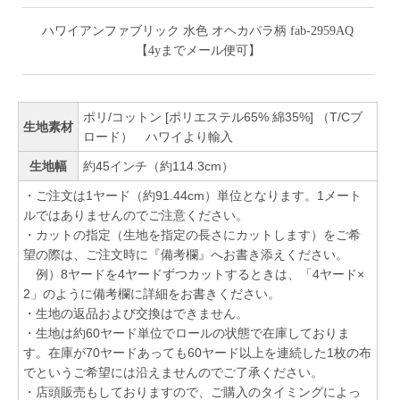
ハワイアンファブリック 水色 オヘカパラ柄 fab-2959AQ
【4yまでメール便可】
ポリ/コットン [ポリエステル65% 綿35%] （T/Cブ
生地素材
ロード） ハワイより輸入
生地幅
約45インチ（約114.3cm）
・ご注文は1ヤード（約91.44cm）単位となります。1メート
ルではありませんのでご注意ください。
・カットの指定（生地を指定の長さにカットします）をご希
望の際は、ご注文時に『備考欄』へお書き添えください。
例）8ヤードを4ヤードずつカットするときは、「4ヤード×
2」のように備考欄に詳細をお書きください。
・生地の返品および交換はできません。
・生地は約60ヤード単位でロールの状態で在庫しておりま
す。在庫が70ヤードあっても60ヤード以上を連続した1枚の布
でというご希望には沿えませんのでご了承ください。
・店頭販売もしておりますので、ご購入のタイミングによっ