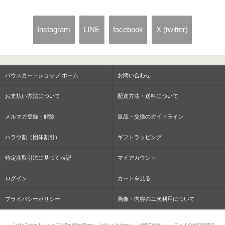
Instagram
LINE
facebook
X (twitter)
パウスカートショップ ホーム
お問い合わせ
お支払い方法について
配送方法・送料について
メルマガ登録・解除
返品・交換のガイドライン
ハラウ割（団体割引）
ギフトラッピング
特定商取引法に基づく表記
マイアカウント
ログイン
カートを見る
プライバシーポリシー
画像・内容の二次利用について
『パウスカートショップ / PauSkirtShop』『ウルベヒヤーン』は株式会社ハレハワイイの登録商標で