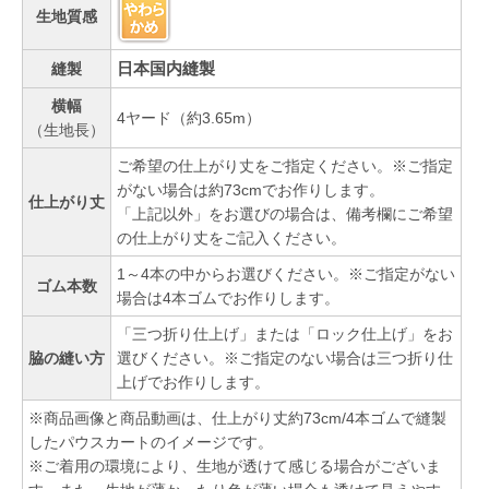
生地質感
日本国内縫製
縫製
横幅
4ヤード（約3.65m）
（生地長）
ご希望の仕上がり丈をご指定ください。※ご指定
がない場合は約73cmでお作りします。
仕上がり丈
「上記以外」をお選びの場合は、備考欄にご希望
の仕上がり丈をご記入ください。
1～4本の中からお選びください。※ご指定がない
ゴム本数
場合は4本ゴムでお作りします。
「三つ折り仕上げ」または「ロック仕上げ」をお
脇の縫い方
選びください。※ご指定のない場合は三つ折り仕
上げでお作りします。
※商品画像と商品動画は、仕上がり丈約73cm/4本ゴムで縫製
したパウスカートのイメージです。
※ご着用の環境により、生地が透けて感じる場合がございま