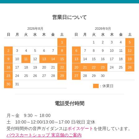
営業日について
2026年8月
2026年9月
日
月
火
水
木
金
土
日
月
火
水
木
金
土
1
1
2
3
4
5
2
3
4
5
6
7
8
6
7
8
9
10
11
12
9
10
11
12
13
14
15
13
14
15
16
17
18
19
16
17
18
19
20
21
22
20
21
22
23
24
25
26
23
24
25
26
27
28
29
27
28
29
30
30
31
：休業日
電話受付時間
月～金 9:30 ～ 18:00
土 10:00～12:00/13:00～17:00 日/祝日 定休
受付時間外の音声ガイダンスは
ボイスゲート
を使用しています。
パウスカートショップ 実店舗のご案内