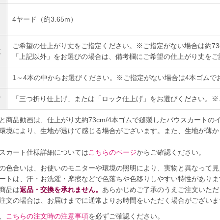
4ヤード（約3.65m）
）
ご希望の仕上がり丈をご指定ください。※ご指定がない場合は約73
丈
「上記以外」をお選びの場合は、備考欄にご希望の仕上がり丈をご
1～4本の中からお選びください。※ご指定がない場合は4本ゴムで
方
「三つ折り仕上げ」または「ロック仕上げ」をお選びください。※
と商品動画は、仕上がり丈約73cm/4本ゴムで縫製したパウスカートの
環境により、生地が透けて感じる場合がございます。また、生地が薄か
スカート仕様詳細については
こちらのページ
からご確認ください。
の色合いは、お使いのモニターや環境の照明により、実物と異なって見
ートは、汗・お洗濯・摩擦などで色落ちや色移りしやすい特性がありま
商品は
返品・交換を承れません。
あらかじめご了承のうえご注文いただ
注文の場合は、お届けまでに通常よりお時間をいただく場合がございま
、
こちらの注文時の注意事項
を必ずご確認ください。