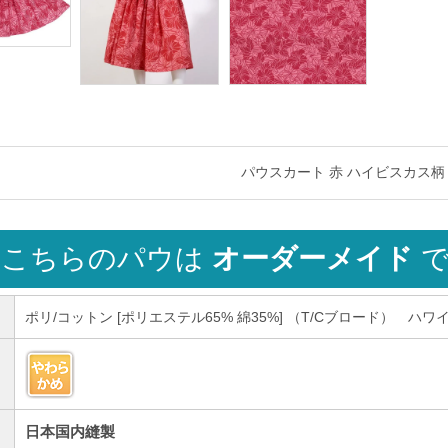
パウスカート 赤 ハイビスカス柄 spa
こちらのパウは
オーダーメイド
で
ポリ/コットン [ポリエステル65% 綿35%] （T/Cブロード） ハ
日本国内縫製