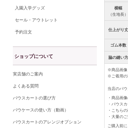
入園入学グッズ
横幅
（生地長
セール・アウトレット
仕上がり
予約注文
ゴム本数
ショップについて
脇の縫い
※商品画像
実店舗のご案内
※ご着用の
よくある質問
当店のパウ
パウスカートの選び方
・商品画像
・パウスカ
パウケースの使い方（動画）
・こちらの
・大量のご
パウスカートのアレンジオプション
ご購入前に