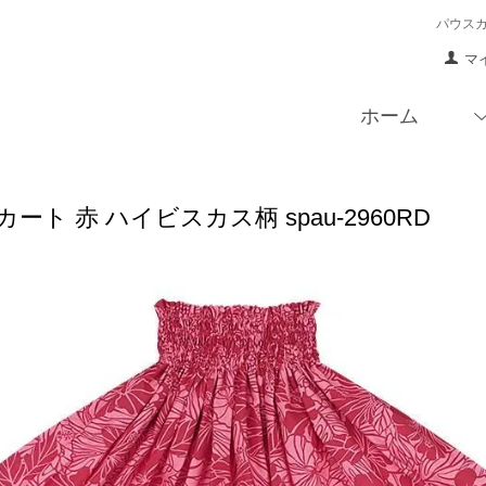
パウス
マ
ホーム
ート 赤 ハイビスカス柄 spau-2960RD