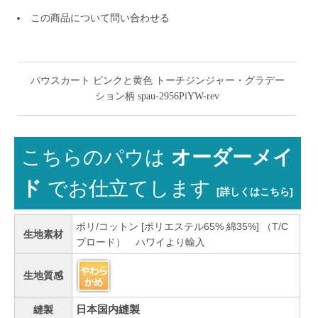
この商品について問い合わせる
パウスカート ピンクと黄色 トーチジンジャー・グラデー
ション柄 spau-2956PiYW-rev
こちらのパウは
オーダーメイ
ド
でお仕立てします
[詳しくはこちら]
ポリ/コットン [ポリエステル65% 綿35%] （T/C
生地素材
ブロード） ハワイより輸入
生地質感
日本国内縫製
縫製