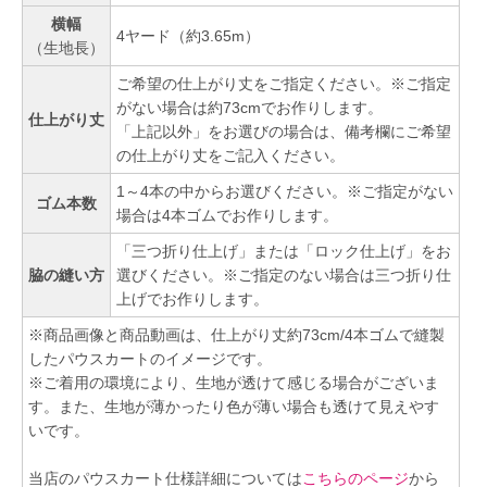
横幅
4ヤード（約3.65m）
（生地長）
ご希望の仕上がり丈をご指定ください。※ご指定
がない場合は約73cmでお作りします。
仕上がり丈
「上記以外」をお選びの場合は、備考欄にご希望
の仕上がり丈をご記入ください。
1～4本の中からお選びください。※ご指定がない
ゴム本数
場合は4本ゴムでお作りします。
「三つ折り仕上げ」または「ロック仕上げ」をお
脇の縫い方
選びください。※ご指定のない場合は三つ折り仕
上げでお作りします。
※商品画像と商品動画は、仕上がり丈約73cm/4本ゴムで縫製
したパウスカートのイメージです。
※ご着用の環境により、生地が透けて感じる場合がございま
す。また、生地が薄かったり色が薄い場合も透けて見えやす
いです。
当店のパウスカート仕様詳細については
こちらのページ
から