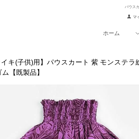
パウス
マ
ホーム
イキ(子供)用】パウスカート 紫 モンステラ総柄 k
本ゴム【既製品】