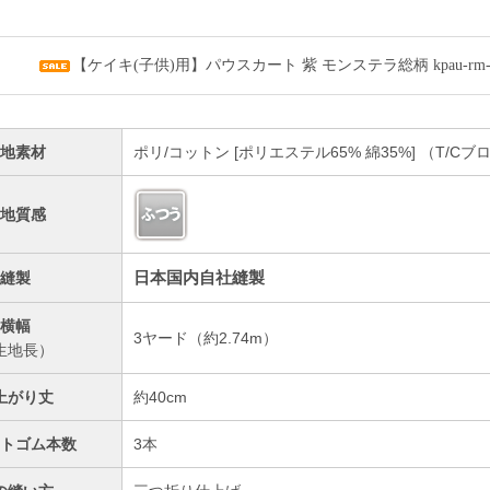
【ケイキ(子供)用】パウスカート 紫 モンステラ総柄 kpau-rm-
生地素材
ポリ/コットン [ポリエステル65% 綿35%] （T/
生地質感
日本国内自社縫製
縫製
横幅
3ヤード（約2.74m）
生地長）
上がり丈
約40cm
ストゴム本数
3本