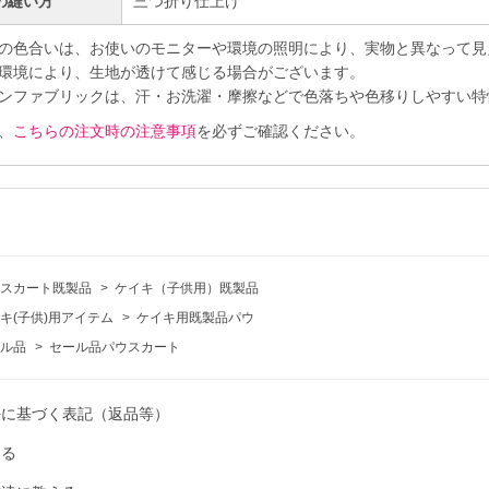
の縫い方
三つ折り仕上げ
の色合いは、お使いのモニターや環境の照明により、実物と異なって見
環境により、生地が透けて感じる場合がございます。
ンファブリックは、汗・お洗濯・摩擦などで色落ちや色移りしやすい特
、
こちらの注文時の注意事項
を必ずご確認ください。
スカート既製品
>
ケイキ（子供用）既製品
キ(子供)用アイテム
>
ケイキ用既製品パウ
ル品
>
セール品パウスカート
法に基づく表記（返品等）
ける