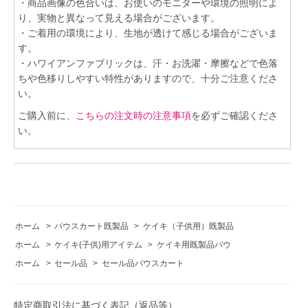
・商品画像の色合いは、お使いのモニターや環境の照明によ
り、実物と異なって見える場合がございます。
・ご着用の環境により、生地が透けて感じる場合がございま
す。
・ハワイアンファブリックは、汗・お洗濯・摩擦などで色落
ちや色移りしやすい特性がありますので、十分ご注意くださ
い。
ご購入前に、
こちらの注文時の注意事項
を必ずご確認くださ
い。
ホーム
>
パウスカート既製品
>
ケイキ（子供用）既製品
ホーム
>
ケイキ(子供)用アイテム
>
ケイキ用既製品パウ
ホーム
>
セール品
>
セール品パウスカート
特定商取引法に基づく表記（返品等）