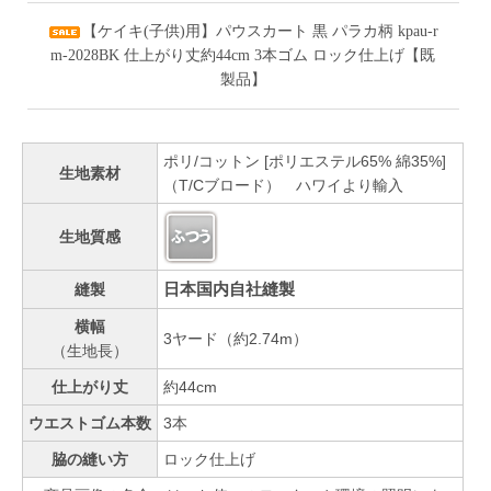
【ケイキ(子供)用】パウスカート 黒 パラカ柄 kpau-r
m-2028BK 仕上がり丈約44cm 3本ゴム ロック仕上げ【既
製品】
ポリ/コットン [ポリエステル65% 綿35%]
生地素材
（T/Cブロード） ハワイより輸入
生地質感
日本国内自社縫製
縫製
横幅
3ヤード（約2.74m）
（生地長）
仕上がり丈
約44cm
ウエストゴム本数
3本
脇の縫い方
ロック仕上げ