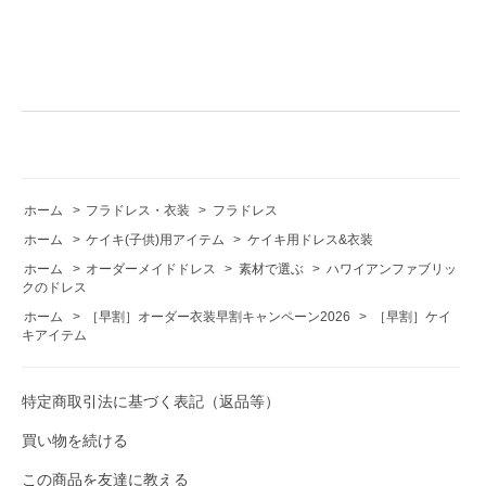
ホーム
>
フラドレス・衣装
>
フラドレス
ホーム
>
ケイキ(子供)用アイテム
>
ケイキ用ドレス&衣装
ホーム
>
オーダーメイドドレス
>
素材で選ぶ
>
ハワイアンファブリッ
クのドレス
ホーム
>
［早割］オーダー衣装早割キャンペーン2026
>
［早割］ケイ
キアイテム
特定商取引法に基づく表記（返品等）
買い物を続ける
この商品を友達に教える