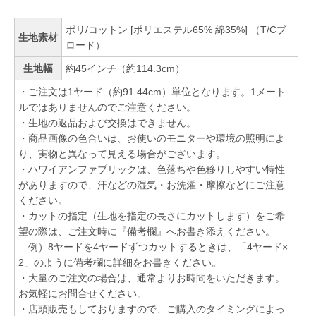
ポリ/コットン [ポリエステル65% 綿35%] （T/Cブ
生地素材
ロード）
生地幅
約45インチ（約114.3cm）
・ご注文は1ヤード（約91.44cm）単位となります。1メート
ルではありませんのでご注意ください。
・生地の返品および交換はできません。
・商品画像の色合いは、お使いのモニターや環境の照明によ
り、実物と異なって見える場合がございます。
・ハワイアンファブリックは、色落ちや色移りしやすい特性
がありますので、汗などの湿気・お洗濯・摩擦などにご注意
ください。
・カットの指定（生地を指定の長さにカットします）をご希
望の際は、ご注文時に『備考欄』へお書き添えください。
例）8ヤードを4ヤードずつカットするときは、「4ヤード×
2」のように備考欄に詳細をお書きください。
・大量のご注文の場合は、通常よりお時間をいただきます。
お気軽にお問合せください。
・店頭販売もしておりますので、ご購入のタイミングによっ