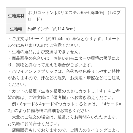
ポリ/コットン [ポリエステル65% 綿35%] （T/Cブ
生地素材
ロード）
生地幅
約45インチ（約114.3cm）
・ご注文は1ヤード（約91.44cm）単位となります。1メート
ルではありませんのでご注意ください。
・生地の返品および交換はできません。
・商品画像の色合いは、お使いのモニターや環境の照明によ
り、実物と異なって見える場合がございます。
・ハワイアンファブリックは、色落ちや色移りしやすい特性
がありますので、汗などの湿気・お洗濯・摩擦などにご注意
ください。
・カットの指定（生地を指定の長さにカットします）をご希
望の際は、ご注文時に『備考欄』へお書き添えください。
例）8ヤードを4ヤードずつカットするときは、「4ヤード×
2」のように備考欄に詳細をお書きください。
・大量のご注文の場合は、通常よりお時間をいただきます。
お気軽にお問合せください。
・店頭販売もしておりますので、ご購入のタイミングによっ