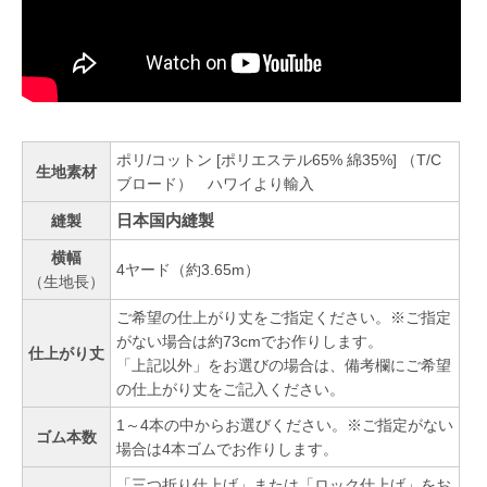
ポリ/コットン [ポリエステル65% 綿35%] （T/C
生地素材
ブロード） ハワイより輸入
日本国内縫製
縫製
横幅
4ヤード（約3.65m）
（生地長）
ご希望の仕上がり丈をご指定ください。※ご指定
がない場合は約73cmでお作りします。
仕上がり丈
「上記以外」をお選びの場合は、備考欄にご希望
の仕上がり丈をご記入ください。
1～4本の中からお選びください。※ご指定がない
ゴム本数
場合は4本ゴムでお作りします。
「三つ折り仕上げ」または「ロック仕上げ」をお