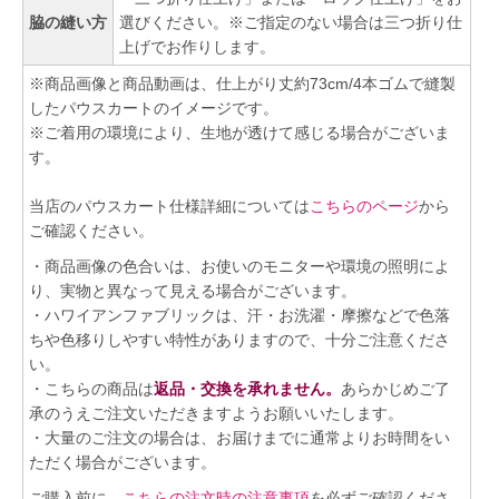
脇の縫い方
選びください。※ご指定のない場合は三つ折り仕
上げでお作りします。
※商品画像と商品動画は、仕上がり丈約73cm/4本ゴムで縫製
したパウスカートのイメージです。
※ご着用の環境により、生地が透けて感じる場合がございま
す。
当店のパウスカート仕様詳細については
こちらのページ
から
ご確認ください。
・商品画像の色合いは、お使いのモニターや環境の照明によ
り、実物と異なって見える場合がございます。
・ハワイアンファブリックは、汗・お洗濯・摩擦などで色落
ちや色移りしやすい特性がありますので、十分ご注意くださ
い。
・こちらの商品は
返品・交換を承れません。
あらかじめご了
承のうえご注文いただきますようお願いいたします。
・大量のご注文の場合は、お届けまでに通常よりお時間をい
ただく場合がございます。
ご購入前に、
こちらの注文時の注意事項
を必ずご確認くださ