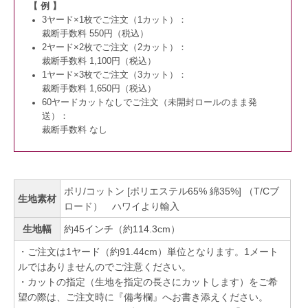
【 例 】
3ヤード×1枚でご注文（1カット）：
裁断手数料 550円（税込）
2ヤード×2枚でご注文（2カット）：
裁断手数料 1,100円（税込）
1ヤード×3枚でご注文（3カット）：
裁断手数料 1,650円（税込）
60ヤードカットなしでご注文（未開封ロールのまま発
送）：
裁断手数料 なし
ポリ/コットン [ポリエステル65% 綿35%] （T/Cブ
生地素材
ロード） ハワイより輸入
生地幅
約45インチ（約114.3cm）
・ご注文は1ヤード（約91.44cm）単位となります。1メート
ルではありませんのでご注意ください。
・カットの指定（生地を指定の長さにカットします）をご希
望の際は、ご注文時に『備考欄』へお書き添えください。