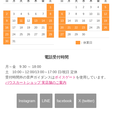
日
月
火
水
木
金
土
日
月
火
水
木
金
土
1
1
2
3
4
5
2
3
4
5
6
7
8
6
7
8
9
10
11
12
9
10
11
12
13
14
15
13
14
15
16
17
18
19
16
17
18
19
20
21
22
20
21
22
23
24
25
26
23
24
25
26
27
28
29
27
28
29
30
30
31
：休業日
電話受付時間
月～金 9:30 ～ 18:00
土 10:00～12:00/13:00～17:00 日/祝日 定休
受付時間外の音声ガイダンスは
ボイスゲート
を使用しています。
パウスカートショップ 実店舗のご案内
Instagram
LINE
facebook
X (twitter)