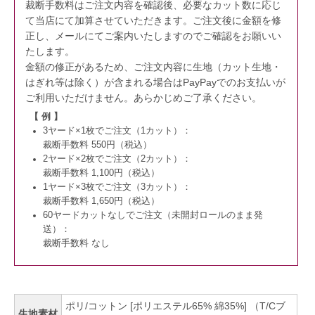
裁断手数料はご注文内容を確認後、必要なカット数に応じ
て当店にて加算させていただきます。
ご注文後に金額を修
正し、メールにてご案内いたしますのでご確認をお願いい
たします。
金額の修正があるため、ご注文内容に生地（カット生地・
はぎれ等は除く）が含まれる場合はPayPayでのお支払いが
ご利用いただけません。
あらかじめご了承ください。
【 例 】
3ヤード×1枚でご注文（1カット）：
裁断手数料 550円（税込）
2ヤード×2枚でご注文（2カット）：
裁断手数料 1,100円（税込）
1ヤード×3枚でご注文（3カット）：
裁断手数料 1,650円（税込）
60ヤードカットなしでご注文（未開封ロールのまま発
送）：
裁断手数料 なし
ポリ/コットン [ポリエステル65% 綿35%] （T/Cブ
生地素材