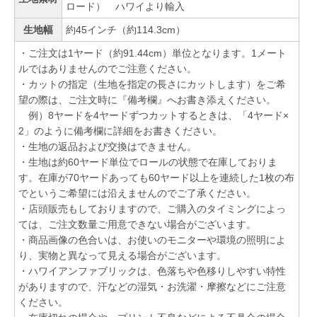
ロード） ハワイより輸入
生地幅
約45インチ（約114.3cm）
・ご注文は1ヤード（約91.44cm）単位となります。1メート
ルではありませんのでご注意ください。
・カットの指定（生地を指定の長さにカットします）をご希
望の際は、ご注文時に『備考欄』へお書き添えください。
例）8ヤードを4ヤードずつカットするときは、「4ヤード×
2」のように備考欄に詳細をお書きください。
・生地の返品および交換はできません。
・生地は約60ヤード単位でロールの状態で在庫しておりま
す。在庫が70ヤードあっても60ヤード以上を連続した1枚の布
でというご希望には沿えませんのでご了承ください。
・店頭販売もしておりますので、ご購入のタイミングによっ
ては、ご注文数量ご用意できない場合がございます。
・商品画像の色合いは、お使いのモニターや環境の照明によ
り、実物と異なって見える場合がございます。
・ハワイアンファブリックは、色落ちや色移りしやすい特性
がありますので、汗などの湿気・お洗濯・摩擦などにご注意
ください。