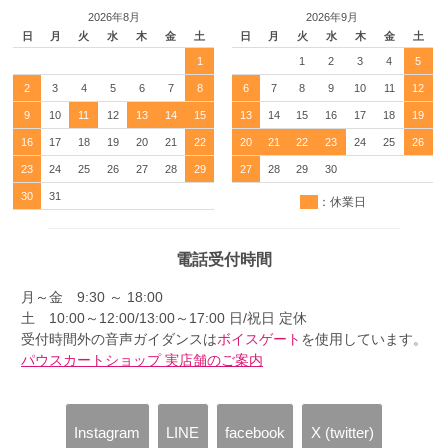
2026年8月
2026年9月
日
月
火
水
木
金
土
日
月
火
水
木
金
土
1
1
2
3
4
5
2
3
4
5
6
7
8
6
7
8
9
10
11
12
9
10
11
12
13
14
15
13
14
15
16
17
18
19
16
17
18
19
20
21
22
20
21
22
23
24
25
26
23
24
25
26
27
28
29
27
28
29
30
30
31
：休業日
電話受付時間
月～金 9:30 ～ 18:00
土 10:00～12:00/13:00～17:00 日/祝日 定休
受付時間外の音声ガイダンスは
ボイスゲート
を使用しています。
パウスカートショップ 実店舗のご案内
Instagram
LINE
facebook
X (twitter)