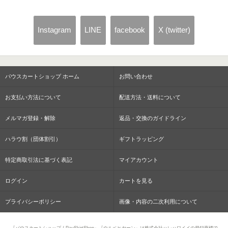
Instagram
LINE
facebook
X (twitter)
パウスカートショップ ホーム
お問い合わせ
お支払い方法について
配送方法・送料について
メルマガ登録・解除
返品・交換のガイドライン
ハラウ割（団体割引）
ギフトラッピング
特定商取引法に基づく表記
マイアカウント
ログイン
カートを見る
プライバシーポリシー
画像・内容の二次利用について
『パウスカートショップ / PauSkirtShop』『ウルベヒヤーン』は株式会社ハレハワイイの登録商標で