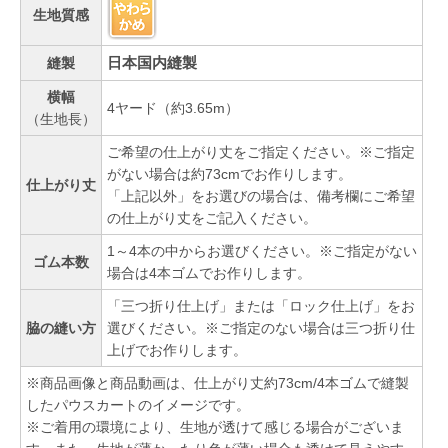
生地質感
日本国内縫製
縫製
横幅
4ヤード（約3.65m）
（生地長）
ご希望の仕上がり丈をご指定ください。※ご指定
がない場合は約73cmでお作りします。
仕上がり丈
「上記以外」をお選びの場合は、備考欄にご希望
の仕上がり丈をご記入ください。
1～4本の中からお選びください。※ご指定がない
ゴム本数
場合は4本ゴムでお作りします。
「三つ折り仕上げ」または「ロック仕上げ」をお
脇の縫い方
選びください。※ご指定のない場合は三つ折り仕
上げでお作りします。
※商品画像と商品動画は、仕上がり丈約73cm/4本ゴムで縫製
したパウスカートのイメージです。
※ご着用の環境により、生地が透けて感じる場合がございま