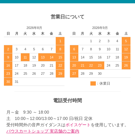
営業日について
2026年8月
2026年9月
日
月
火
水
木
金
土
日
月
火
水
木
金
土
1
1
2
3
4
5
2
3
4
5
6
7
8
6
7
8
9
10
11
12
9
10
11
12
13
14
15
13
14
15
16
17
18
19
16
17
18
19
20
21
22
20
21
22
23
24
25
26
23
24
25
26
27
28
29
27
28
29
30
30
31
：休業日
電話受付時間
月～金 9:30 ～ 18:00
土 10:00～12:00/13:00～17:00 日/祝日 定休
受付時間外の音声ガイダンスは
ボイスゲート
を使用しています。
パウスカートショップ 実店舗のご案内