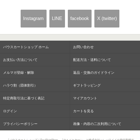
Instagram
LINE
facebook
X (twitter)
パウスカートショップ ホーム
お問い合わせ
お支払い方法について
配送方法・送料について
メルマガ登録・解除
返品・交換のガイドライン
ハラウ割（団体割引）
ギフトラッピング
特定商取引法に基づく表記
マイアカウント
ログイン
カートを見る
プライバシーポリシー
画像・内容の二次利用について
『パウスカートショップ / PauSkirtShop』『ウルベヒヤーン』は株式会社ハレハワイイの登録商標で