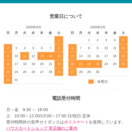
営業日について
2026年8月
2026年9月
日
月
火
水
木
金
土
日
月
火
水
木
金
土
1
1
2
3
4
5
2
3
4
5
6
7
8
6
7
8
9
10
11
12
9
10
11
12
13
14
15
13
14
15
16
17
18
19
16
17
18
19
20
21
22
20
21
22
23
24
25
26
23
24
25
26
27
28
29
27
28
29
30
30
31
：休業日
電話受付時間
月～金 9:30 ～ 18:00
土 10:00～12:00/13:00～17:00 日/祝日 定休
受付時間外の音声ガイダンスは
ボイスゲート
を使用しています。
パウスカートショップ 実店舗のご案内