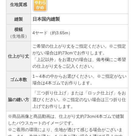
生地質感
日本国内縫製
縫製
横幅
4ヤード（約3.65m）
（生地長）
ご希望の仕上がり丈をご指定ください。※ご指定
がない場合は約73cmでお作りします。
仕上がり丈
「上記以外」をお選びの場合は、備考欄にご希望
の仕上がり丈をご記入ください。
1～4本の中からお選びください。※ご指定がない
ゴム本数
場合は4本ゴムでお作りします。
「三つ折り仕上げ」または「ロック仕上げ」をお
脇の縫い方
選びください。※ご指定のない場合は三つ折り仕
上げでお作りします。
※商品画像と商品動画は、仕上がり丈約73cm/4本ゴムで縫製
したパウスカートのイメージです。
※ご着用の環境により、生地が透けて感じる場合がございま