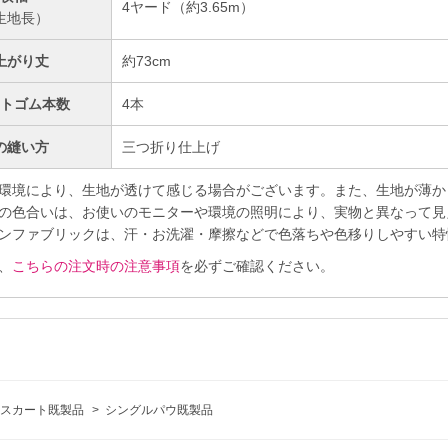
4ヤード（約3.65m）
生地長）
上がり丈
約73cm
ストゴム本数
4本
の縫い方
三つ折り仕上げ
環境により、生地が透けて感じる場合がございます。また、生地が薄か
の色合いは、お使いのモニターや環境の照明により、実物と異なって見
ンファブリックは、汗・お洗濯・摩擦などで色落ちや色移りしやすい特
、
こちらの注文時の注意事項
を必ずご確認ください。
スカート既製品
>
シングルパウ既製品