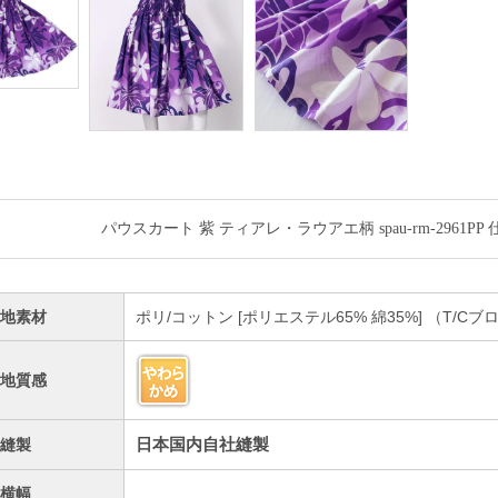
パウスカート 紫 ティアレ・ラウアエ柄 spau-rm-2961P
生地素材
ポリ/コットン [ポリエステル65% 綿35%] （T/
生地質感
日本国内自社縫製
縫製
横幅