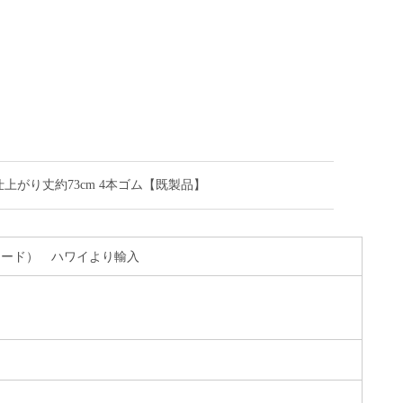
P 仕上がり丈約73cm 4本ゴム【既製品】
Cブロード） ハワイより輸入