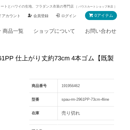
カートとハワイの生地、フラダンス衣装の専門店
［ パウスカートショップ本店 ］
0アイテム
イアカウント
会員登録
ログイン
商品一覧
ショップについて
お問い合わせ
61PP 仕上がり丈約73cm 4本ゴム【既製
商品番号
191956462
型番
spau-rm-2961PP-73cm-4line
売り切れ
在庫