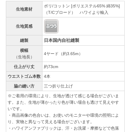
ポリ/コットン [ポリエステル65% 綿35%]
生地素材
（T/Cブロード） ハワイより輸入
生地質感
日本国内自社縫製
縫製
横幅
4ヤード（約3.65m）
（生地長）
仕上がり丈
約73cm
ウエストゴム本数
4本
脇の縫い方
三つ折り仕上げ
※ご着用の環境により、生地が透けて感じる場合がございま
す。また、生地が薄かったり色が薄い場合も透けて見えやす
いです。
・商品画像の色合いは、お使いのモニターや環境の照明によ
り、実物と異なって見える場合がございます。
・ハワイアンファブリックは、汗・お洗濯・摩擦などで色落