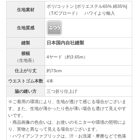
ポリ/コットン [ポリエステル65% 綿35%]
生地素材
（T/Cブロード） ハワイより輸入
生地質感
日本国内自社縫製
縫製
横幅
4ヤード（約3.65m）
（生地長）
仕上がり丈
約73cm
ウエストゴム本数
4本
脇の縫い方
三つ折り仕上げ
※ご着用の環境により、生地が透けて感じる場合がございま
す。また、生地が薄かったり色が薄い場合も透けて見えやす
いです。
・商品画像の色合いは、お使いのモニターや環境の照明によ
り、実物と異なって見える場合がございます。
・ハワイアンファブリックは、汗・お洗濯・摩擦などで色落